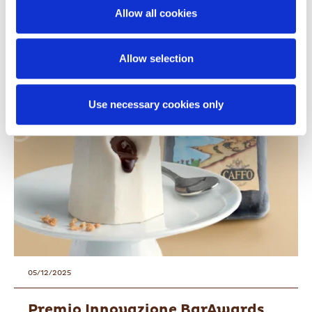
Allow all cookies
your navigation without clicking the buttons below, your
browsingexperience will be restricted to necessary
cookies only. By accepting thecookies, you grant us
Allow selection
authorization to store and access cookies on your
device.
Use necessary cookies only
For further details please click on “ShowDetails” and
review our Cookie Policy where you will find
specificinstructions on adjusting your cookie preferences
and denying consent for theirinstallation.
05/12/2025
Premio Innovazione BarAwards