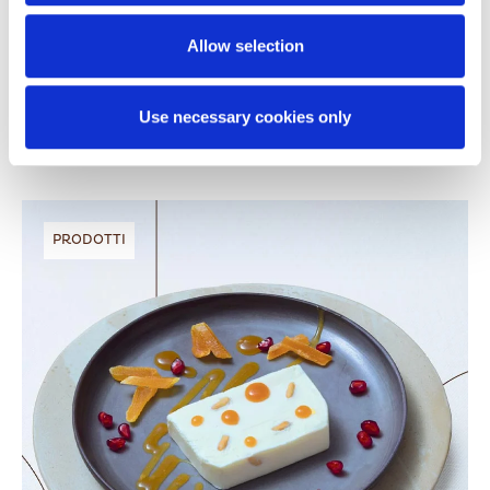
browsingexperience will be restricted to necessary
cookies only. By accepting thecookies, you grant us
Allow selection
authorization to store and access cookies on your
LEGGI L'ARTICOLO
device.
Use necessary cookies only
For further details please click on “ShowDetails” and
review our Cookie Policy where you will find
specificinstructions on adjusting your cookie preferences
and denying consent for theirinstallation.
PRODOTTI