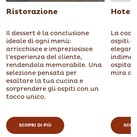
Ristorazione
Hotell
Il dessert è la conclusione
La cocco
ideale di ogni menù:
ospiti d
arricchisce e impreziosisce
elegant
l’esperienza del cliente,
indiment
rendendola memorabile. Una
ospitali
selezione pensata per
mira a s
esaltare la tua cucina e
sorprendere gli ospiti con un
tocco unico.
SCOPRI DI PIÙ
SCOPR