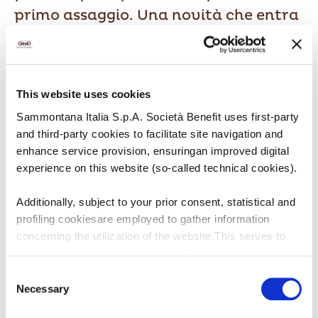
primo assaggio. Una novità che entra
a far parte della linea
Ispirazione
dello Chef
, dedicata a prodotti
versatili e ad alto contenuto creativo:
This website uses cookies
la
tavoletta pinoli
.
Sammontana Italia S.p.A. Società Benefit uses first-party
and third-party cookies to facilitate site navigation and
Protagonista è il gusto delicato e
enhance service provision, ensuringan improved digital
avvolgente dei pinoli, interpretato in
experience on this website (so-called technical cookies).
una ricetta equilibrata e
contemporanea: una base di gelato ai
Additionally, subject to your prior consent, statistical and
profiling cookiesare employed to gather information
pinoli arricchita da panna, pasta di
concerning the utilization of the website.This serves to
pinoli e anacardi, e completata da
optimize website operation, as well as to present you
una nota croccante di pinoli tostati.
withcontent and advertisements that are relevant to your
Consent
Un’armonia di consistenze che unisce
expressed interests andpreferences during browsing.
Necessary
Selection
Furthermore, these cookies assist in measuring the
cremosità e texture, esaltando un