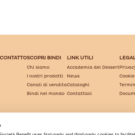
 CONTATTO
SCOPRI BINDI
LINK UTILI
LEGA
Chi siamo
Accademia del Dessert
Privac
I nostri prodotti
News
Cookie
Canali di vendita
Cataloghi
Termin
Bindi nel mondo
Contattaci
Docume
S.p.A. Società Benefit
s
el. 800 403858 - P.Iva 03957900487
cietà Benefit uses first-party and third-party cookies to facilitat