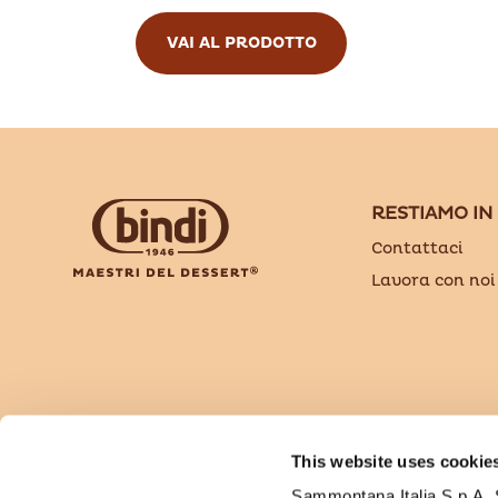
VAI AL PRODOTTO
RESTIAMO IN
Contattaci
Lavora con noi
Bindi Dessert è un brand di Sammontana Italia 
This website uses cookie
Via Tosco Romagnola, 56 - 50053 Empoli (FI) - T
Sammontana Italia S.p.A. So