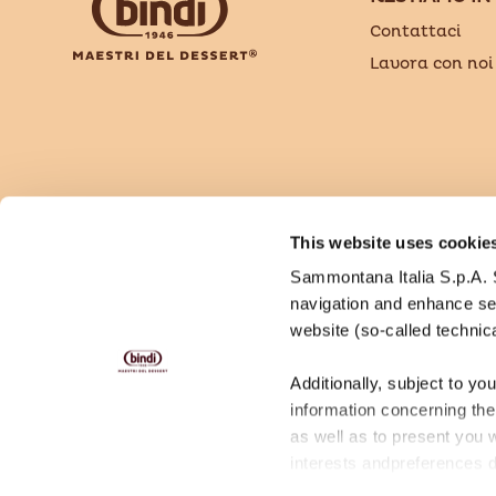
Contattaci
Lavora con noi
Bindi Dessert è un brand di Sammontana Italia 
This website uses cookie
Via Tosco Romagnola, 56 - 50053 Empoli (FI) - T
Sammontana Italia S.p.A. So
navigation and enhance ser
website (so-called technic
Additionally, subject to yo
information concerning the 
as well as to present you 
interests andpreferences 
effectiveness ofadvertising