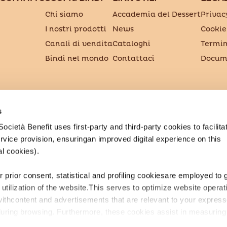
Chi siamo
Accademia del Dessert
Privac
I nostri prodotti
News
Cookie
Canali di vendita
Cataloghi
Termin
Bindi nel mondo
Contattaci
Docume
S.p.A. Società Benefit
s
el. 800 403858 - P.Iva 03957900487
cietà Benefit uses first-party and third-party cookies to facilitat
vice provision, ensuringan improved digital experience on this
al cookies).
ur prior consent, statistical and profiling cookiesare employed to 
utilization of the website.This serves to optimize website operat
withcontent and advertisements that are relevant to your expres
during browsing. Furthermore, these cookies assist in measuring
 content and allow the execution of ad re-targeting strategies.