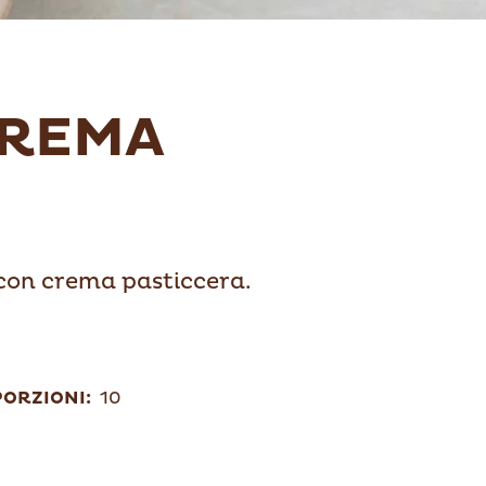
CREMA
 con crema pasticcera.
PORZIONI:
10