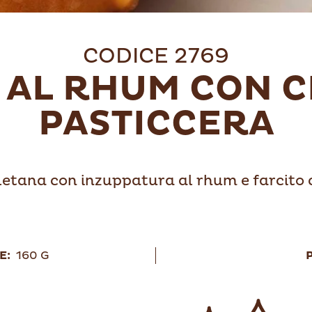
CODICE 2769
 AL RHUM CON 
PASTICCERA
letana con inzuppatura al rhum e farcito
E:
160 G