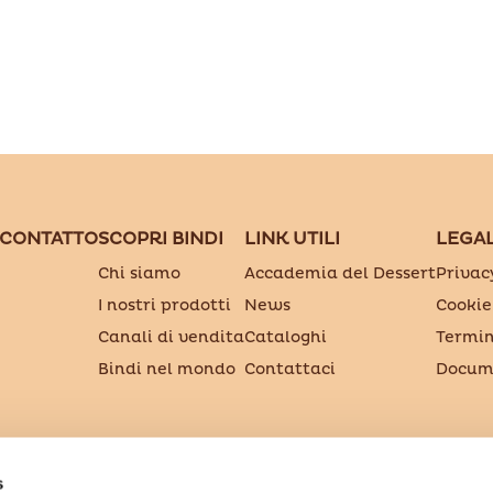
 CONTATTO
SCOPRI BINDI
LINK UTILI
LEGA
Chi siamo
Accademia del Dessert
Privac
I nostri prodotti
News
Cookie
Canali di vendita
Cataloghi
Termin
Bindi nel mondo
Contattaci
Docume
S.p.A. Società Benefit
s