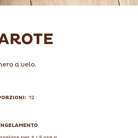
CAROTE
hero a velo.
PORZIONI:
12
ONGELAMENTO
gelare per 4 / 5 ore a