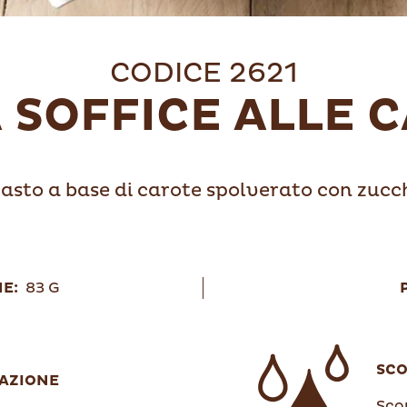
CODICE 2621
 SOFFICE ALLE 
asto a base di carote spolverato con zucc
E:
83 G
SC
AZIONE
Scon