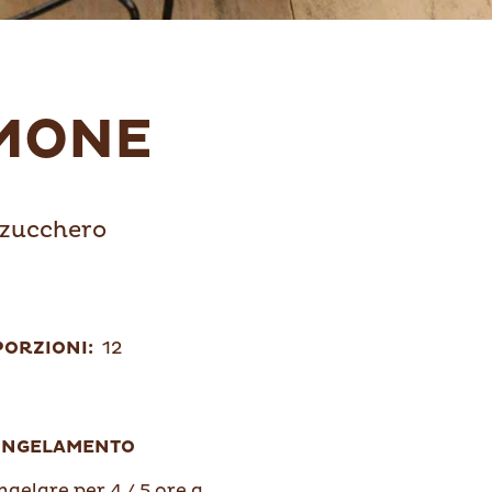
IMONE
 zucchero
PORZIONI:
12
ONGELAMENTO
gelare per 4 / 5 ore a