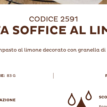
CODICE 2591
A SOFFICE AL L
impasto al limone decorato con granella di
E:
83 G
SC
AZIONE
Scon