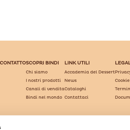
 CONTATTO
SCOPRI BINDI
LINK UTILI
LEGA
Chi siamo
Accademia del Dessert
Privac
I nostri prodotti
News
Cookie
Canali di vendita
Cataloghi
Termin
Bindi nel mondo
Contattaci
Docume
S.p.A. Società Benefit
s