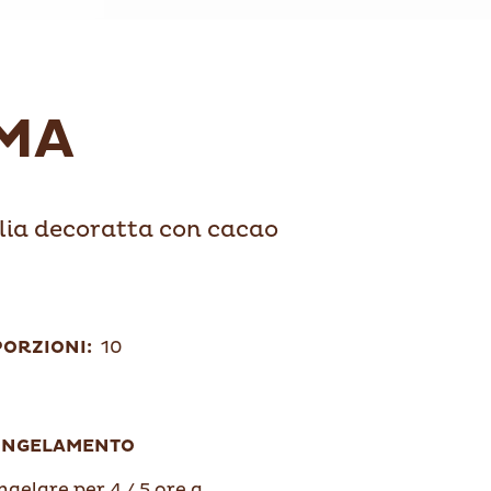
MA
lia decoratta con cacao
PORZIONI:
10
ONGELAMENTO
gelare per 4 / 5 ore a