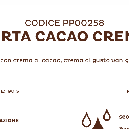
CODICE PP00258
ORTA CACAO CRE
 con crema al cacao, crema al gusto vanig
E:
90 G
SC
AZIONE
Scon