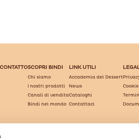
 CONTATTO
SCOPRI BINDI
LINK UTILI
LEGA
Chi siamo
Accademia del Dessert
Privac
I nostri prodotti
News
Cookie
Canali di vendita
Cataloghi
Termin
Bindi nel mondo
Contattaci
Docume
S.p.A. Società Benefit
s